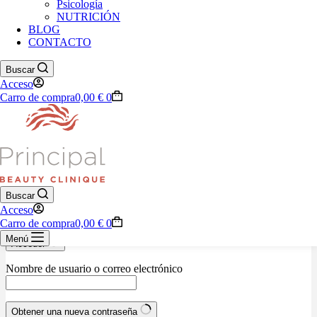
Psicología
NUTRICIÓN
BLOG
928 76 33 29
CONTACTO
Carrito de compra
Buscar
Tu carrito está vacío.
Acceso
Carro de compra
0,00
€
0
Volver a la tienda
Nombre de usuario o correo electrónico
Contraseña
Buscar
Acceso
Recordarme
¿Olvidaste la contraseña?
Carro de compra
0,00
€
0
Menú
Acceder
Nombre de usuario o correo electrónico
Obtener una nueva contraseña