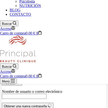
Psicología
NUTRICIÓN
BLOG
928 76 33 29
CONTACTO
Carrito de compra
Buscar
Tu carrito está vacío.
Acceso
Carro de compra
0,00
€
0
Volver a la tienda
Nombre de usuario o correo electrónico
Contraseña
Buscar
Acceso
Recordarme
¿Olvidaste la contraseña?
Carro de compra
0,00
€
0
Menú
Acceder
Nombre de usuario o correo electrónico
Obtener una nueva contraseña