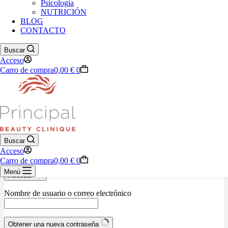
Psicología
NUTRICIÓN
BLOG
928 76 33 29
CONTACTO
Carrito de compra
Buscar
Tu carrito está vacío.
Acceso
Carro de compra
0,00
€
0
Volver a la tienda
Nombre de usuario o correo electrónico
Contraseña
Buscar
Acceso
Recordarme
¿Olvidaste la contraseña?
Carro de compra
0,00
€
0
Menú
Acceder
Nombre de usuario o correo electrónico
Obtener una nueva contraseña