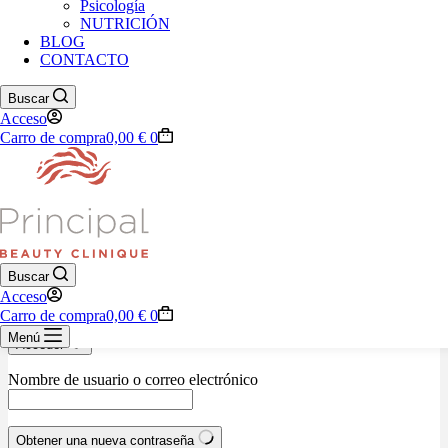
Psicología
NUTRICIÓN
BLOG
928 76 33 29
CONTACTO
Carrito de compra
Buscar
Tu carrito está vacío.
Acceso
Carro de compra
0,00
€
0
Volver a la tienda
Nombre de usuario o correo electrónico
Contraseña
Buscar
Acceso
Recordarme
¿Olvidaste la contraseña?
Carro de compra
0,00
€
0
Menú
Acceder
Nombre de usuario o correo electrónico
Obtener una nueva contraseña