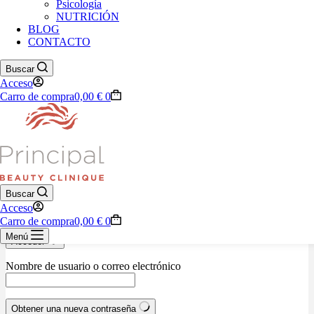
Psicología
NUTRICIÓN
BLOG
928 76 33 29
CONTACTO
Carrito de compra
Buscar
Tu carrito está vacío.
Acceso
Carro de compra
0,00
€
0
Volver a la tienda
Nombre de usuario o correo electrónico
Contraseña
Buscar
Acceso
Recordarme
¿Olvidaste la contraseña?
Carro de compra
0,00
€
0
Menú
Acceder
Nombre de usuario o correo electrónico
Obtener una nueva contraseña