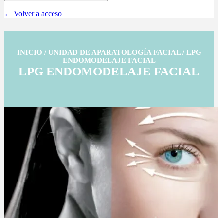
← Volver a acceso
INICIO
/
UNIDAD DE APARATOLOGÍA FACIAL
/
LPG
ENDOMODELAJE FACIAL
LPG ENDOMODELAJE FACIAL